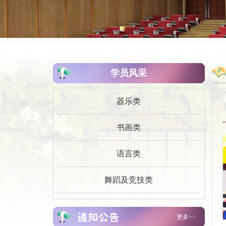
学员风采
器乐类
书画类
语言类
舞蹈及竞技类
宝鸡市青少年宫 2026年单位预算公开说..
更多>>