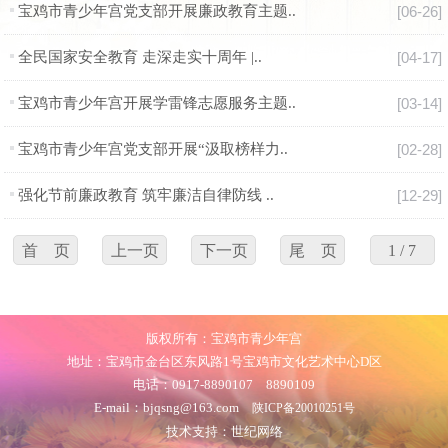
宝鸡市青少年宫党支部开展廉政教育主题..
[06-26]
全民国家安全教育 走深走实十周年 |..
[04-17]
宝鸡市青少年宫开展学雷锋志愿服务主题..
[03-14]
宝鸡市青少年宫党支部开展“汲取榜样力..
[02-28]
强化节前廉政教育 筑牢廉洁自律防线 ..
[12-29]
首 页
上一页
下一页
尾 页
1 / 7
版权所有：宝鸡市青少年宫
地址：宝鸡市金台区东风路1号宝鸡市文化艺术中心D区
电话：0917-8890107 8890109
E-mail：bjqsng@163.com
陕ICP备20010251号
技术支持：世纪网络