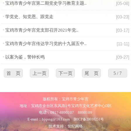
宝鸡市青少年宫第二期党史学习教育主题..
[05-08]
学党史、知党恩、跟党走
[03-23]
宝鸡市青少年宫党支部召开2021年党..
[03-17]
宝鸡市青少年宫传达学习党的十九届五中..
[11-11]
以案为鉴，警钟长鸣
[09-27]
首 页
上一页
下一页
尾 页
5 / 7
版权所有：宝鸡市青少年宫
地址：宝鸡市金台区东风路1号宝鸡市文化艺术中心D区
电话：0917-8890107 8890109
E-mail：bjqsng@163.com
陕ICP备20010251号
技术支持：世纪网络